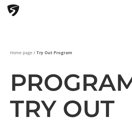
Home page
/
Try Out Program
PROGRA
TRY OUT