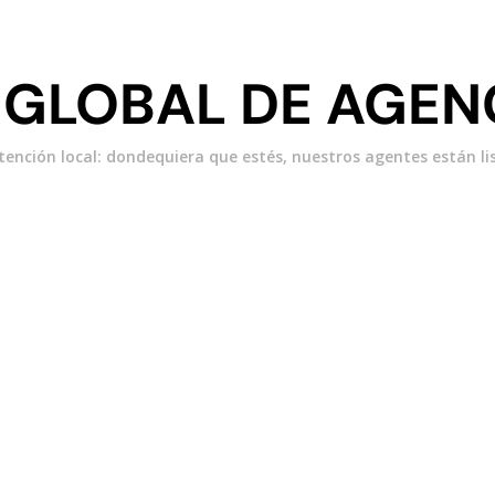
 GLOBAL DE AGENC
atención local: dondequiera que estés, nuestros agentes están li