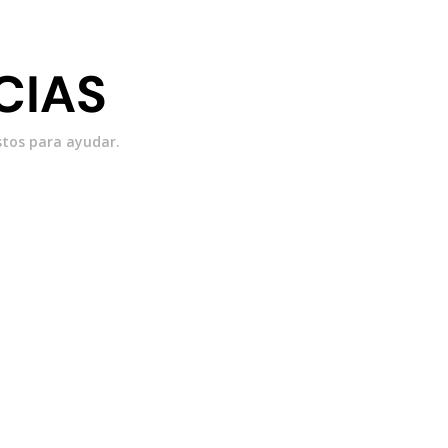
IAS​
stos para ayudar.