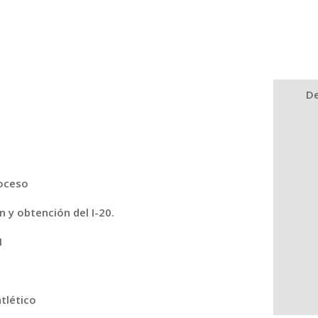
De
roceso
n y obtención del I-20.
1
atlético